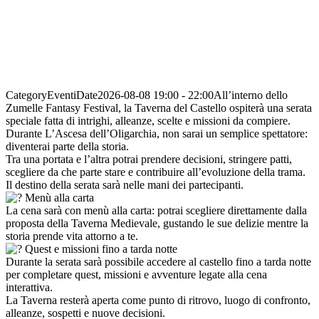
Category
Eventi
Date
2026-08-08
19:00
-
22:00
All’interno dello
Zumelle Fantasy Festival, la Taverna del Castello ospiterà una serata
speciale fatta di intrighi, alleanze, scelte e missioni da compiere.
Durante L’Ascesa dell’Oligarchia, non sarai un semplice spettatore:
diventerai parte della storia.
Tra una portata e l’altra potrai prendere decisioni, stringere patti,
scegliere da che parte stare e contribuire all’evoluzione della trama.
Il destino della serata sarà nelle mani dei partecipanti.
Menù alla carta
La cena sarà con menù alla carta: potrai scegliere direttamente dalla
proposta della Taverna Medievale, gustando le sue delizie mentre la
storia prende vita attorno a te.
Quest e missioni fino a tarda notte
Durante la serata sarà possibile accedere al castello fino a tarda notte
per completare quest, missioni e avventure legate alla cena
interattiva.
La Taverna resterà aperta come punto di ritrovo, luogo di confronto,
alleanze, sospetti e nuove decisioni.