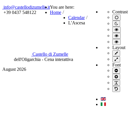
Year
Month
Year
Month
info@castellodizumelle.it
You are here:
Contrast
+39 0437 548122
Home
Calendar
Default
mode
L'Ascesa
Night
mode
High
contra
High
black/
contra
High
mode.
black/
contra
Layout
mode.
yellow
Fixed
Castello di Zumelle
mode.
layout
dell'Oligarchia - Cena interattiva
Wide
layout
Font
August 2026
Smalle
font
Larger
font
PLG_
Default
font