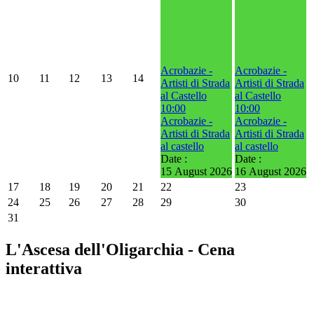
Acrobazie -
Acrobazie -
10
11
12
13
14
Artisti di Strada
Artisti di Strada
al Castello
al Castello
10:00
10:00
Acrobazie -
Acrobazie -
Artisti di Strada
Artisti di Strada
al castello
al castello
Date :
Date :
15 August 2026
16 August 2026
17
18
19
20
21
22
23
24
25
26
27
28
29
30
31
L'Ascesa dell'Oligarchia - Cena
interattiva