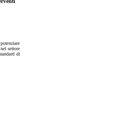
erventi
a potenziare
 nel settore
standard di