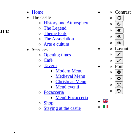
Home
Contrast
The castle
Default
mode
History and Atmosphere
Night
The Legend
mode
are
High
Theme Park
contra
High
The Association
black/
contra
High
mode.
Arte e cultura
black/
contra
Layout
Services
mode.
yellow
Fixed
Opening times
mode.
layout
Café
Wide
layout
Tavern
Font
Modern Menu
Smalle
Medieval Menu
font
Larger
Christmas Menu
font
PLG_
Menù eventi
Default
Focacceria
font
Menù Focacceria
Shop
Staying at the castle